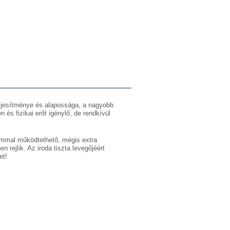
ljesítménye és alapossága, a nagyobb
és fizikai erőt igénylő, de rendkívül
ammal működtethető, mégis extra
 rejlik. Az iroda tiszta levegőjéért
et!