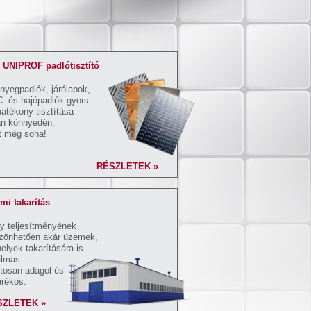
 UNIPROF padlótisztító
nyegpadlók, járólapok,
- és hajópadlók gyors
hatékony tisztítása
an könnyedén,
t még soha!
RÉSZLETEK »
mi takarítás
y teljesítményének
zönhetően akár üzemek,
elyek takarítására is
almas.
tosan adagol és
arékos.
SZLETEK »