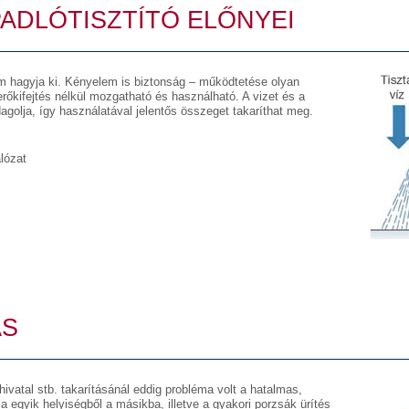
ADLÓTISZTÍTÓ ELŐNYEI
m hagyja ki. Kényelem is biztonság – működtetése olyan
rőkifejtés nélkül mozgatható és használható. A vizet és a
agolja, így használatával jelentős összeget takaríthat meg.
lózat
ÁS
hivatal stb. takarításánál eddig probléma volt a hatalmas,
 egyik helyiségből a másikba, illetve a gyakori porzsák ürítés