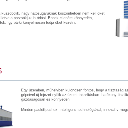
kiküszöbölik, nagy hatósugaruknak köszönhetően nem kell őket
lletve a porzsákjuk is óriási. Ennek ellenére könnyedén,
atók, így bárki kényelmesen tudja őket kezelni.
S
Egy üzemben, műhelyben különösen fontos, hogy a tisztaság az
gépeivel új fejezet nyílik az üzemi takarításban: hatékony tisztí
gazdaságosan és könnyedén!
Minden padlótípushoz, intelligens technológiával, innovatív meg