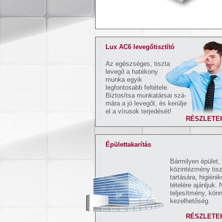
Lux AC6 levegőtisztító
Az egészséges, tiszta
levegő a hatékony
munka egyik
legfontosabb feltétele.
Biztosítsa munkatársai szá-
mára a jó levegőt, és kerülje
el a vírusok terjedését!
RÉSZLETEK
Épülettakarítás
Bármilyen épület,
közintézmény tis
tartására, higiéni
tételére ajánljuk.
teljesítmény, kön
kezelhetőség.
RÉSZLETEK