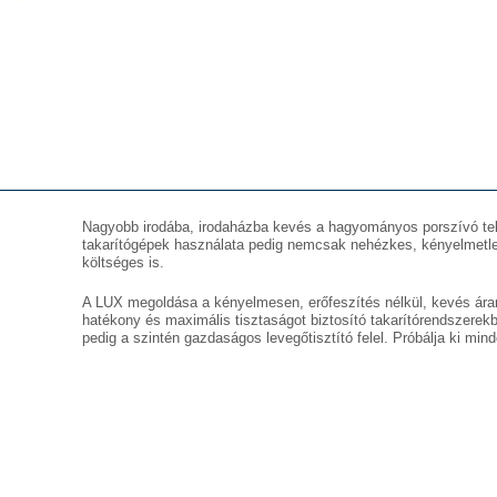
Nagyobb irodába, irodaházba kevés a hagyományos porszívó te
takarítógépek használata pedig nemcsak nehézkes, kényelmetlen 
költséges is.
A LUX megoldása a kényelmesen, erőfeszítés nélkül, kevés ár
hatékony és maximális tisztaságot biztosító takarítórendszerekben
pedig a szintén gazdaságos levegőtisztító felel. Próbálja ki mind